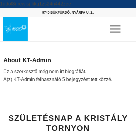
1udof8nrewisjflikq1zs24n442zee
9740 BÜKFÜRDŐ, NYÁRFA U. 2.,
About
KT-Admin
Ez a szerkesztő még nem írt biográfiát.
A(z)
KT-Admin
felhasználó 5 bejegyzést tett közzé.
SZÜLETÉSNAP A KRISTÁLY
TORNYON