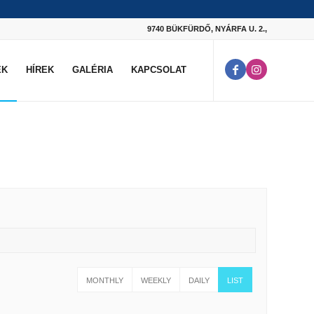
9740 BÜKFÜRDŐ, NYÁRFA U. 2.,
EK
HÍREK
GALÉRIA
KAPCSOLAT
MONTHLY
WEEKLY
DAILY
LIST