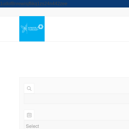
1udof8nrewisjflikq1zs24n442zee