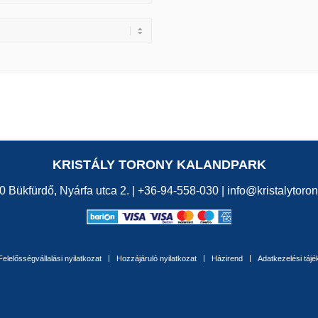
KRISTÁLY TORONY KALANDPARK
0 Bükfürdő, Nyárfa utca 2. |
+36-94-558-030
|
info@kristalytoron
Felelősségvállalási nyilatkozat
Hozzájáruló nyilatkozat
Házirend
Adatkezelési tájé