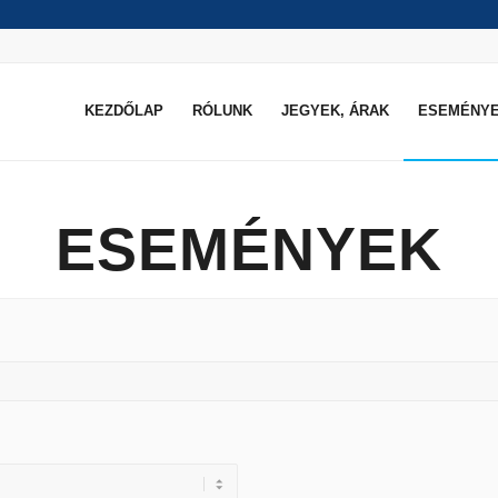
KEZDŐLAP
RÓLUNK
JEGYEK, ÁRAK
ESEMÉNY
ESEMÉNYEK