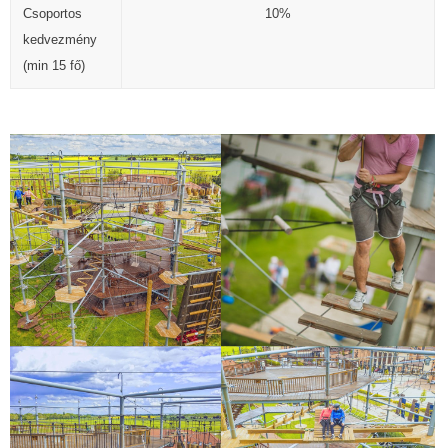
Csoportos
10%
kedvezmény
(min 15 fő)