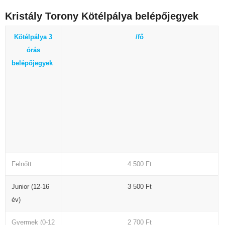
Kristály Torony Kötélpálya belépőjegyek
Kötélpálya 3
/fő
órás
belépőjegyek
Felnőtt
4 500 Ft
Junior (12-16
3 500 Ft
év)
Gyermek (0-12
2 700 Ft