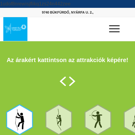
1udof8nrewisjflikq1zs24n442zee
9740 BÜKFÜRDŐ, NYÁRFA U. 2.,
Az árakért kattintson az attrakciók képére!