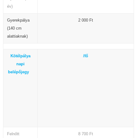
év)
Gyerekpálya
2 000 Ft
(140 cm
alattiaknak)
Kötélpálya
/fő
napi
belépőjegy
Felnőtt
8 700 Ft