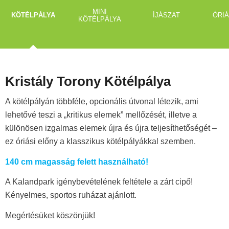
MINI
KÖTÉLPÁLYA
ÍJÁSZAT
ÓRIÁ
KÖTÉLPÁLYA
Kristály Torony Kötélpálya
A kötélpályán többféle, opcionális útvonal létezik, ami
lehetővé teszi a „kritikus elemek” mellőzését, illetve a
különösen izgalmas elemek újra és újra teljesíthetőségét –
ez óriási előny a klasszikus kötélpályákkal szemben.
140 cm magasság felett használható!
A Kalandpark igénybevételének feltétele a zárt cipő!
Kényelmes, sportos ruházat ajánlott.
Megértésüket köszönjük!